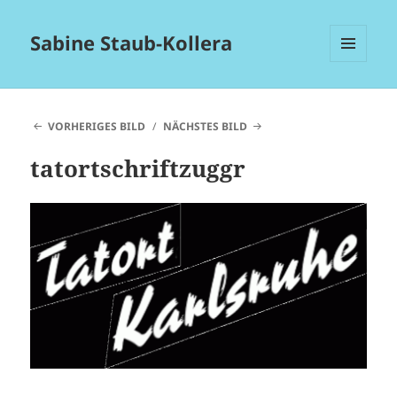
Sabine Staub-Kollera
MENÜ
UND
WIDGETS
VORHERIGES BILD
NÄCHSTES BILD
tatortschriftzuggr