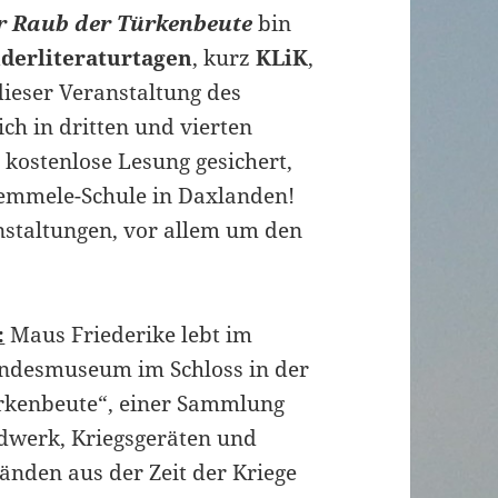
r Raub der Türkenbeute
bin
nderliteraturtagen
, kurz
KLiK
,
dieser Veranstaltung des
ich in dritten und vierten
 kostenlose Lesung gesichert,
Remmele-Schule in Daxlanden!
anstaltungen, vor allem um den
:
Maus Friederike lebt im
ndesmuseum im Schloss in der
rkenbeute“, einer Sammlung
dwerk, Kriegsgeräten und
änden aus der Zeit der Kriege