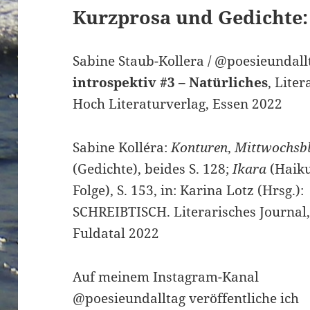
Kurzprosa und Gedichte:
Sabine Staub-Kollera / @poesieundall
introspektiv #3 – Natürliches
, Lite
Hoch Literaturverlag, Essen 2022
Sabine Kolléra:
Konturen
,
Mittwochsb
(Gedichte), beides S. 128;
Ikara
(Haiku
Folge), S. 153, in: Karina Lotz (Hrsg.):
SCHREIBTISCH. Literarisches Journal
Fuldatal 2022
Auf meinem Instagram-Kanal
@poesieundalltag veröffentliche ich