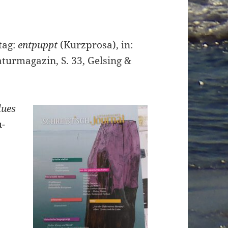
tag:
entpuppt
(Kurzprosa), in:
raturmagazin, S. 33, Gelsing &
lues
-
,