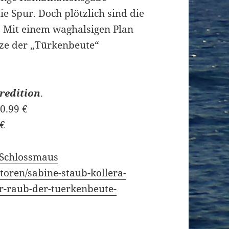
e Spur. Doch plötzlich sind die
t. Mit einem waghalsigen Plan
ätze der „Türkenbeute“
tredition
.
0.99 €
 €
 Schlossmaus
utoren/sabine-staub-kollera-
r-raub-der-tuerkenbeute-