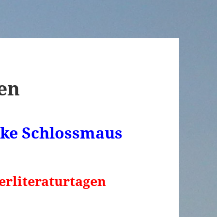
en
ike Schlossmaus
erliteraturtagen