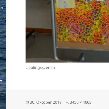
Lieblingsszenen
Veröffentlicht
Volle
30. Oktober 2019
3456 × 4608
am
Größe