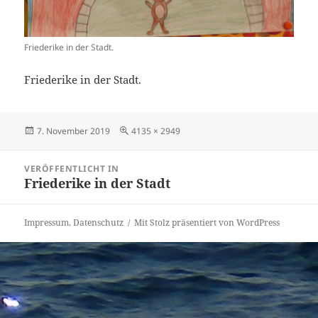
Friederike in der Stadt.
Friederike in der Stadt.
Veröffentlicht
Volle
7. November 2019
4135 × 2949
am
Größe
Beitragsnavigation
VERÖFFENTLICHT IN
Friederike in der Stadt
Impressum, Datenschutz
Mit Stolz präsentiert von WordPress