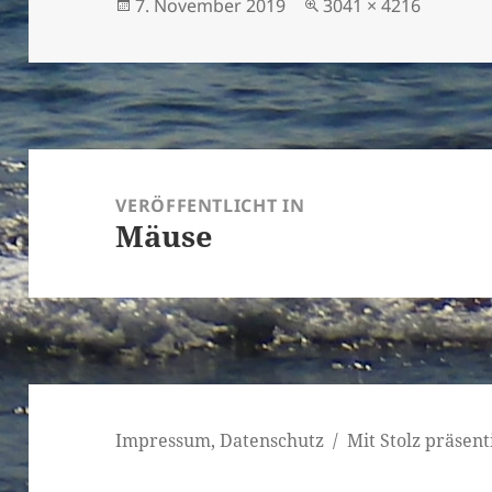
Veröffentlicht
Volle
7. November 2019
3041 × 4216
am
Größe
Beitragsnavigation
VERÖFFENTLICHT IN
Mäuse
Impressum, Datenschutz
Mit Stolz präsen