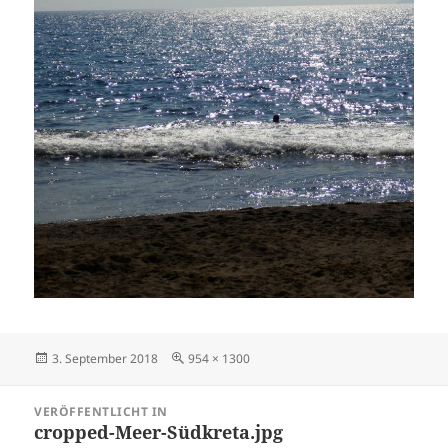
Veröffentlicht
Volle
3. September 2018
954 × 1300
am
Größe
Beitragsnavigation
VERÖFFENTLICHT IN
cropped-Meer-Südkreta.jpg